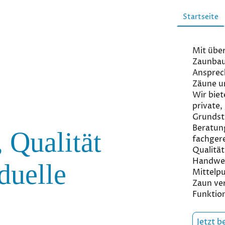
Startseite
Mit über
Zaunbau 
Ansprec
Zäune u
Wir biet
private,
Grundst
Beratung
 Qualität
fachger
Qualität
Handwer
duelle
Mittelpu
Zaun ver
Funktion
Jetzt b