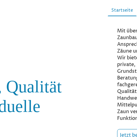
Startseite
Mit über
Zaunbau 
Ansprec
Zäune u
Wir biet
private,
Grundst
Beratung
 Qualität
fachger
Qualität
Handwer
duelle
Mittelpu
Zaun ver
Funktion
Jetzt b