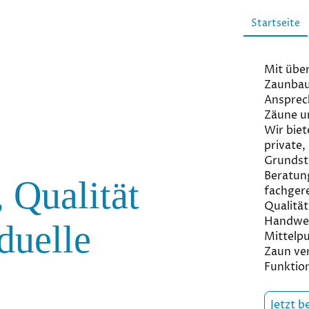
Startseite
Mit über
Zaunbau 
Ansprec
Zäune u
Wir biet
private,
Grundst
Beratung
 Qualität
fachger
Qualität
Handwer
duelle
Mittelpu
Zaun ver
Funktion
Jetzt b