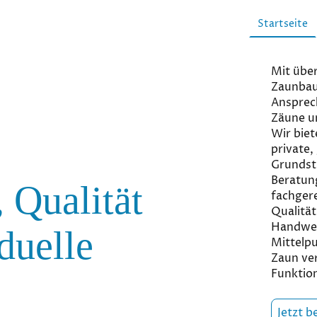
Startseite
Mit über
Zaunbau 
Ansprec
Zäune u
Wir biet
private,
Grundst
Beratung
 Qualität
fachger
Qualität
Handwer
duelle
Mittelpu
Zaun ver
Funktion
Jetzt b