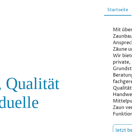
Startseite
Mit über
Zaunbau 
Ansprec
Zäune u
Wir biet
private,
Grundst
Beratung
 Qualität
fachger
Qualität
Handwer
duelle
Mittelpu
Zaun ver
Funktion
Jetzt b