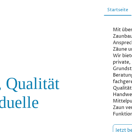
Startseite
Mit über
Zaunbau 
Ansprec
Zäune u
Wir biet
private,
Grundst
Beratung
 Qualität
fachger
Qualität
Handwer
duelle
Mittelpu
Zaun ver
Funktion
Jetzt b