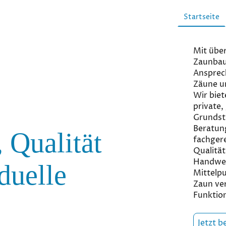
Startseite
Mit über
Zaunbau 
Ansprec
Zäune u
Wir biet
private,
Grundst
Beratung
 Qualität
fachger
Qualität
Handwer
duelle
Mittelpu
Zaun ver
Funktion
Jetzt b