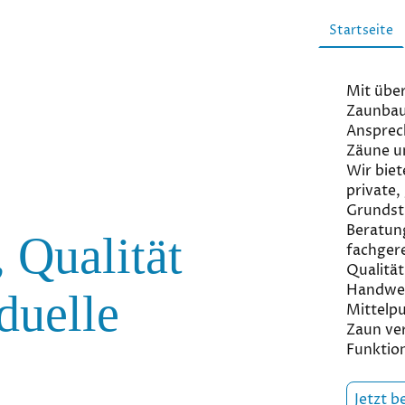
Startseite
Mit über
Zaunbau 
Ansprec
Zäune u
Wir biet
private,
Grundst
Beratung
 Qualität
fachger
Qualität
Handwer
duelle
Mittelpu
Zaun ver
Funktion
Jetzt b